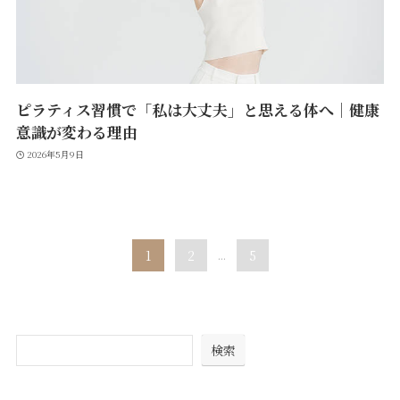
ピラティス習慣で「私は大丈夫」と思える体へ｜健康
意識が変わる理由
2026年5月9日
1
2
...
5
検索