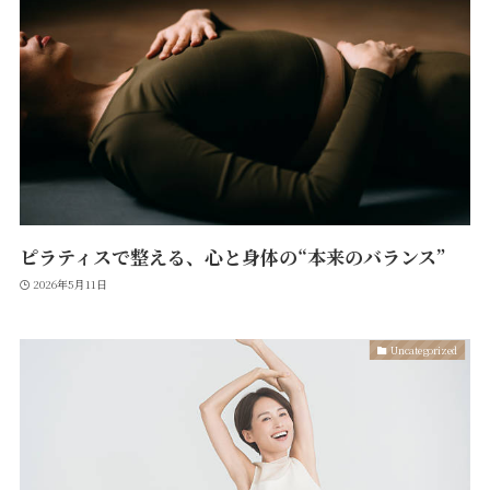
ピラティスで整える、心と身体の“本来のバランス”
2026年5月11日
Uncategorized